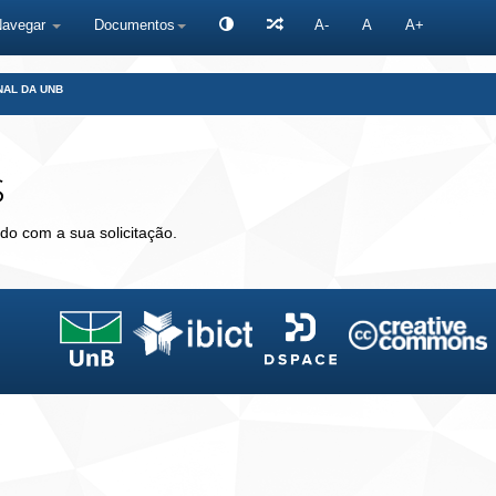
Navegar
Documentos
A-
A
A+
NAL DA UNB
s
do com a sua solicitação.