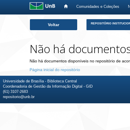
Comunidades e Coleções
Skip
REPOSITÓRIO INSTITUCIO
Voltar
navigation
Não há documento
Não há documentos disponíveis no repositório de acor
Página inicial do repositório
Universidade de Brasília - Biblioteca Central
Coordenadoria de Gestão da Informação Digital - GID
(61) 3107-2683
repositorio@unb.br