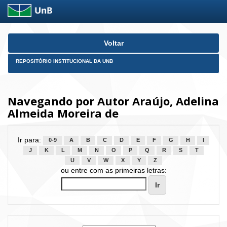
Skip
Voltar
navigation
REPOSITÓRIO INSTITUCIONAL DA UNB
Navegando por Autor Araújo, Adelina
Almeida Moreira de
Ir para:
0-9
A
B
C
D
E
F
G
H
I
J
K
L
M
N
O
P
Q
R
S
T
U
V
W
X
Y
Z
ou entre com as primeiras letras: