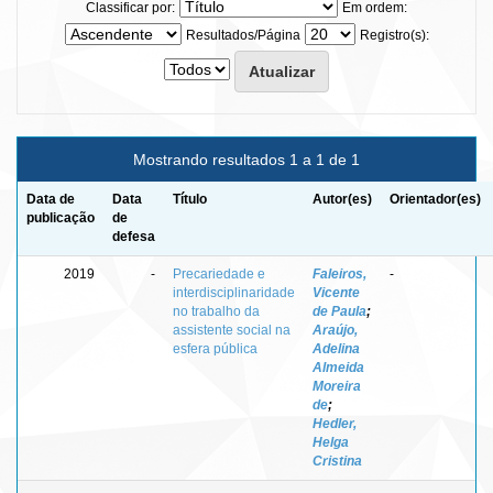
Classificar por:
Em ordem:
Resultados/Página
Registro(s):
Mostrando resultados 1 a 1 de 1
Data de
Data
Título
Autor(es)
Orientador(es)
publicação
de
defesa
2019
-
Precariedade e
Faleiros,
-
interdisciplinaridade
Vicente
no trabalho da
de Paula
;
assistente social na
Araújo,
esfera pública
Adelina
Almeida
Moreira
de
;
Hedler,
Helga
Cristina