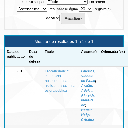
Classificar por:
Em ordem:
Resultados/Página
Registro(s):
Mostrando resultados 1 a 1 de 1
Data de
Data
Título
Autor(es)
Orientador(es)
publicação
de
defesa
2019
-
Precariedade e
Faleiros,
-
interdisciplinaridade
Vicente
no trabalho da
de Paula
;
assistente social na
Araújo,
esfera pública
Adelina
Almeida
Moreira
de
;
Hedler,
Helga
Cristina