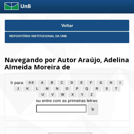
Skip
Voltar
navigation
REPOSITÓRIO INSTITUCIONAL DA UNB
Navegando por Autor Araújo, Adelina
Almeida Moreira de
Ir para:
0-9
A
B
C
D
E
F
G
H
I
J
K
L
M
N
O
P
Q
R
S
T
U
V
W
X
Y
Z
ou entre com as primeiras letras: