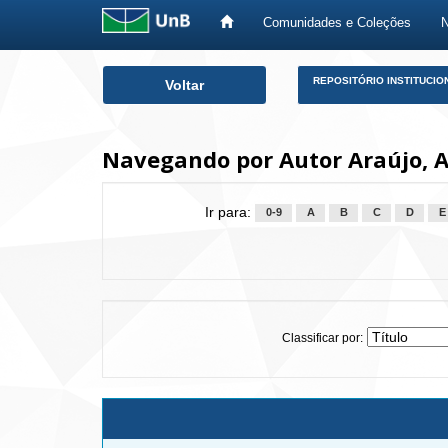
Comunidades e Coleções
Skip
REPOSITÓRIO INSTITUCIO
Voltar
navigation
Navegando por Autor Araújo, A
Ir para:
0-9
A
B
C
D
E
Classificar por: