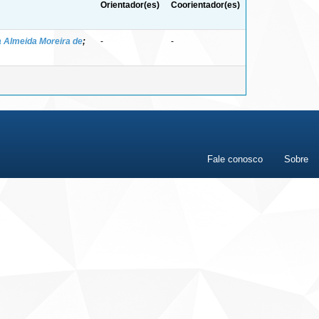
Orientador(es)
Coorientador(es)
a Almeida Moreira de
;
-
-
Fale conosco
Sobre