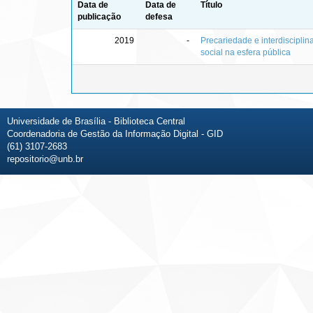
Data de
Data de
Título
publicação
defesa
2019
-
Precariedade e interdisciplin
social na esfera pública
Universidade de Brasília - Biblioteca Central
Coordenadoria de Gestão da Informação Digital - GID
(61) 3107-2683
repositorio@unb.br