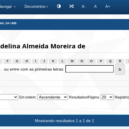
Navegar
Documentos
A-
A
A+
NAL DA UNB
delina Almeida Moreira de
F
G
H
I
J
K
L
M
N
O
P
Q
R
ou entre com as primeiras letras:
Em ordem:
Resultados/Página
Registro(
Mostrando resultados 1 a 1 de 1