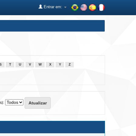
Entrar em:
S
T
U
V
W
X
Y
Z
s):