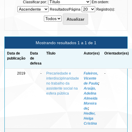
Classificar por:
Em ordem:
Resultados/Página
Registro(s):
Mostrando resultados 1 a 1 de 1
Data de
Data
Título
Autor(es)
Orientador(es)
publicação
de
defesa
2019
-
Precariedade e
Faleiros,
-
interdisciplinaridade
Vicente
no trabalho da
de Paula
;
assistente social na
Araújo,
esfera pública
Adelina
Almeida
Moreira
de
;
Hedler,
Helga
Cristina