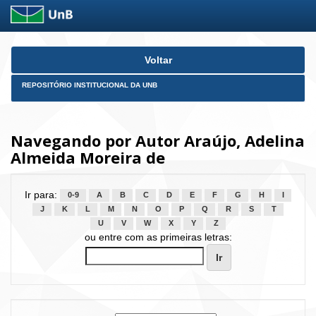
Skip
Voltar
navigation
REPOSITÓRIO INSTITUCIONAL DA UNB
Navegando por Autor Araújo, Adelina
Almeida Moreira de
Ir para:
0-9
A
B
C
D
E
F
G
H
I
J
K
L
M
N
O
P
Q
R
S
T
U
V
W
X
Y
Z
ou entre com as primeiras letras: