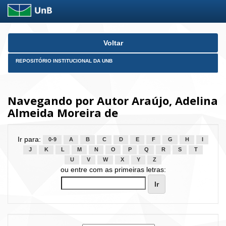
Skip
Voltar
navigation
REPOSITÓRIO INSTITUCIONAL DA UNB
Navegando por Autor Araújo, Adelina
Almeida Moreira de
Ir para:
0-9
A
B
C
D
E
F
G
H
I
J
K
L
M
N
O
P
Q
R
S
T
U
V
W
X
Y
Z
ou entre com as primeiras letras: