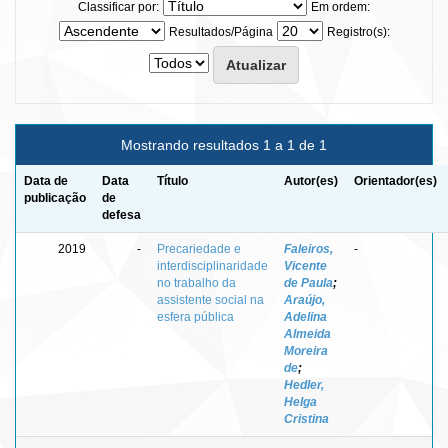
Classificar por:
Em ordem:
Resultados/Página
Registro(s):
Mostrando resultados 1 a 1 de 1
Data de
Data
Título
Autor(es)
Orientador(es)
publicação
de
defesa
2019
-
Precariedade e
Faleiros,
-
interdisciplinaridade
Vicente
no trabalho da
de Paula
;
assistente social na
Araújo,
esfera pública
Adelina
Almeida
Moreira
de
;
Hedler,
Helga
Cristina