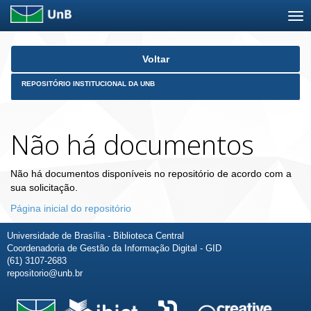
Skip
Voltar
navigation
REPOSITÓRIO INSTITUCIONAL DA UNB
Não há documentos
Não há documentos disponíveis no repositório de acordo com a
sua solicitação.
Página inicial do repositório
Universidade de Brasília - Biblioteca Central
Coordenadoria de Gestão da Informação Digital - GID
(61) 3107-2683
repositorio@unb.br