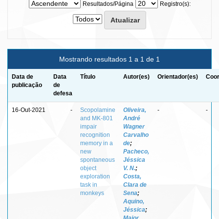
Resultados/Página
Registro(s):
Mostrando resultados 1 a 1 de 1
Data de
Data
Título
Autor(es)
Orientador(es)
Coor
publicação
de
defesa
16-Out-2021
-
Scopolamine
Oliveira,
-
-
and MK-801
André
impair
Wagner
recognition
Carvalho
memory in a
de
;
new
Pacheco,
spontaneous
Jéssica
object
V. N.
;
exploration
Costa,
task in
Clara de
monkeys
Sena
;
Aquino,
Jéssica
;
Maior,