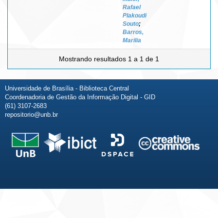
Rafael
Plakoudi
Souto
;
Barros,
Marilia
Mostrando resultados 1 a 1 de 1
Universidade de Brasília - Biblioteca Central
Coordenadoria de Gestão da Informação Digital - GID
(61) 3107-2683
repositorio@unb.br
Fale conosco