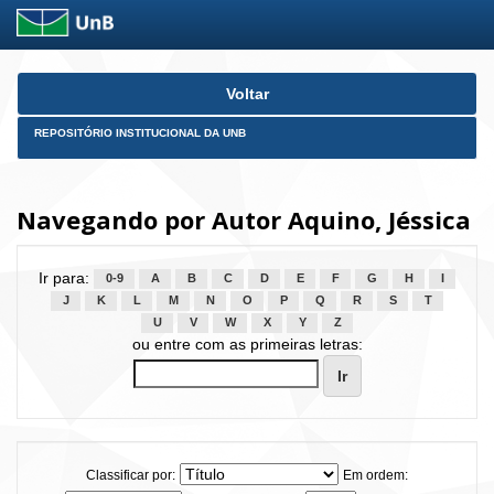
Skip
Voltar
navigation
REPOSITÓRIO INSTITUCIONAL DA UNB
Navegando por Autor Aquino, Jéssica
Ir para:
0-9
A
B
C
D
E
F
G
H
I
J
K
L
M
N
O
P
Q
R
S
T
U
V
W
X
Y
Z
ou entre com as primeiras letras:
Classificar por:
Em ordem: