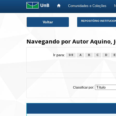
Comunidades e Coleções
Skip
REPOSITÓRIO INSTITUCIO
Voltar
navigation
Navegando por Autor Aquino, J
Ir para:
0-9
A
B
C
D
E
Classificar por: