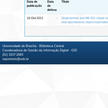
Data de
Data
Título
publicação
de
defesa
16-Out-2021
-
Scopolamine and MK-801 impair re
new spontaneous object exploratio
Universidade de Brasília - Biblioteca Central
Coordenadoria de Gestão da Informação Digital - GID
(61) 3107-2683
repositorio@unb.br