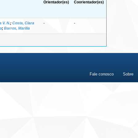
Orientador(es)
Coorientador(es)
 V. N.
;
Costa, Clara
-
-
to
;
Barros, Marilia
Fale conosco
Sobre