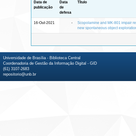
Data de
Data
Título
publicação
de
defesa
16-Out-2021
-
Scopolamine and MK-801 impair re
new spontaneous object exploratio
Universidade de Brasília - Biblioteca Central
Coordenadoria de Gestão da Informação Digital - GID
(61) 3107-2683
repositorio@unb.br