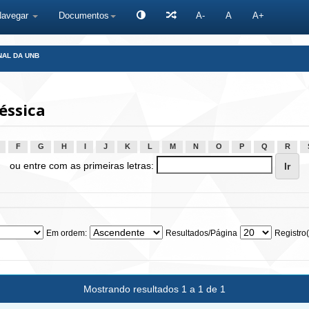
Navegar
Documentos
A-
A
A+
NAL DA UNB
éssica
F
G
H
I
J
K
L
M
N
O
P
Q
R
ou entre com as primeiras letras:
Em ordem:
Resultados/Página
Registro(
Mostrando resultados 1 a 1 de 1