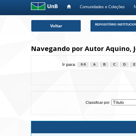
Comunidades e Coleções
Skip
REPOSITÓRIO INSTITUCIO
Voltar
navigation
Navegando por Autor Aquino, J
Ir para:
0-9
A
B
C
D
E
Classificar por: