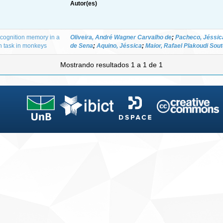
Autor(es)
cognition memory in a
Oliveira, André Wagner Carvalho de
;
Pacheco, Jéssica
n task in monkeys
de Sena
;
Aquino, Jéssica
;
Maior, Rafael Plakoudi Sou
Mostrando resultados 1 a 1 de 1