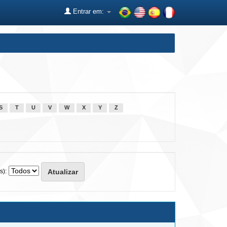
Entrar em:
S
T
U
V
W
X
Y
Z
s):