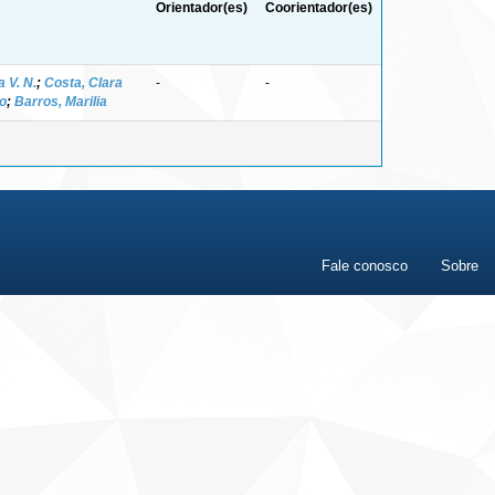
Orientador(es)
Coorientador(es)
 V. N.
;
Costa, Clara
-
-
to
;
Barros, Marilia
Fale conosco
Sobre