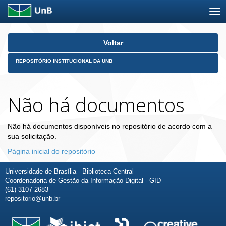
Skip
Voltar
navigation
REPOSITÓRIO INSTITUCIONAL DA UNB
Não há documentos
Não há documentos disponíveis no repositório de acordo com a
sua solicitação.
Página inicial do repositório
Universidade de Brasília - Biblioteca Central
Coordenadoria de Gestão da Informação Digital - GID
(61) 3107-2683
repositorio@unb.br