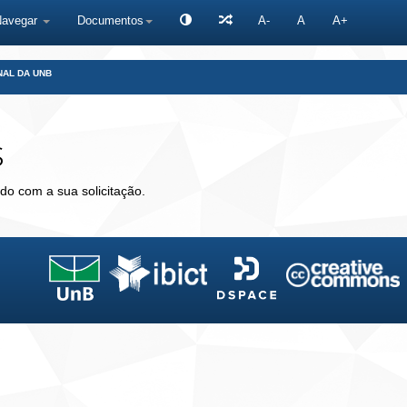
Navegar
Documentos
A-
A
A+
NAL DA UNB
s
do com a sua solicitação.