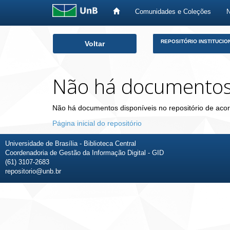
Comunidades e Coleções
Skip
REPOSITÓRIO INSTITUCIO
Voltar
navigation
Não há documento
Não há documentos disponíveis no repositório de acor
Página inicial do repositório
Universidade de Brasília - Biblioteca Central
Coordenadoria de Gestão da Informação Digital - GID
(61) 3107-2683
repositorio@unb.br