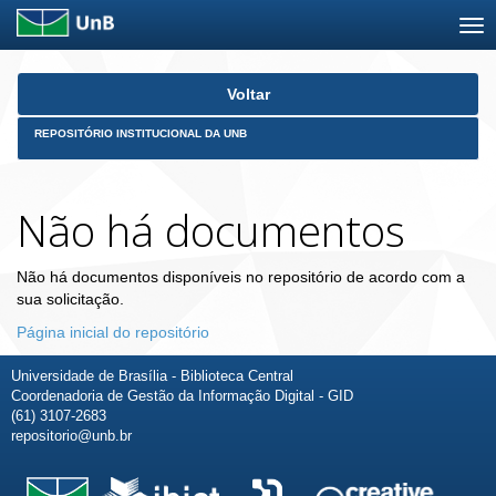
Skip
Voltar
navigation
REPOSITÓRIO INSTITUCIONAL DA UNB
Não há documentos
Não há documentos disponíveis no repositório de acordo com a
sua solicitação.
Página inicial do repositório
Universidade de Brasília - Biblioteca Central
Coordenadoria de Gestão da Informação Digital - GID
(61) 3107-2683
repositorio@unb.br