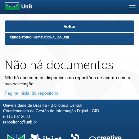
Skip
Voltar
navigation
REPOSITÓRIO INSTITUCIONAL DA UNB
Não há documentos
Não há documentos disponíveis no repositório de acordo com a
sua solicitação.
Página inicial do repositório
Universidade de Brasília - Biblioteca Central
Coordenadoria de Gestão da Informação Digital - GID
(61) 3107-2683
repositorio@unb.br