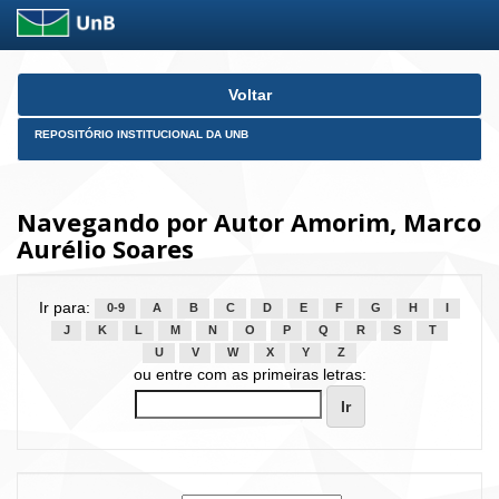
Skip
Voltar
navigation
REPOSITÓRIO INSTITUCIONAL DA UNB
Navegando por Autor Amorim, Marco
Aurélio Soares
Ir para:
0-9
A
B
C
D
E
F
G
H
I
J
K
L
M
N
O
P
Q
R
S
T
U
V
W
X
Y
Z
ou entre com as primeiras letras: