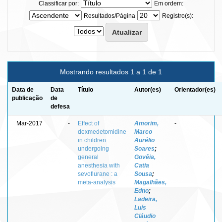
Classificar por:
Em ordem:
Resultados/Página
Registro(s):
Mostrando resultados 1 a 1 de 1
Data de
Data
Título
Autor(es)
Orientador(es)
publicação
de
defesa
Mar-2017
-
Effect of
Amorim,
-
dexmedetomidine
Marco
in children
Aurélio
undergoing
Soares
;
general
Govêia,
anesthesia with
Catia
sevoflurane : a
Sousa
;
meta-analysis
Magalhães,
Edno
;
Ladeira,
Luís
Cláudio