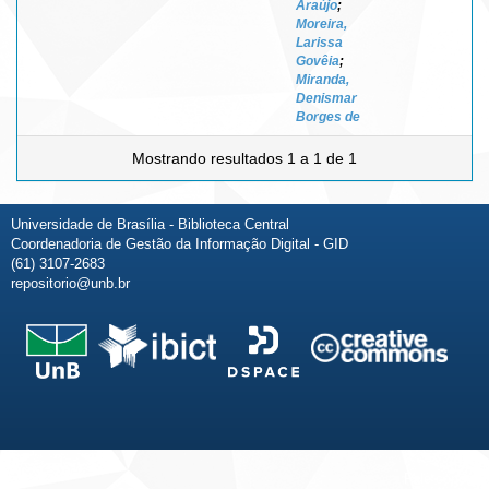
Araújo
;
Moreira,
Larissa
Govêia
;
Miranda,
Denismar
Borges de
Mostrando resultados 1 a 1 de 1
Universidade de Brasília - Biblioteca Central
Coordenadoria de Gestão da Informação Digital - GID
(61) 3107-2683
repositorio@unb.br
Fale conosco