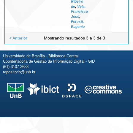
Ribeiro
de
;
Vela,
Francisco
José
;
Foresti,
Eugenio
< Anterior
Mostrando resultados 3 a 3 de 3
Universidade de Brasília - Biblioteca Central
Coordenadoria de Gestão da Informação Digital - GID
(61) 3107-2683
repositorio@unb.br
Fale conosco