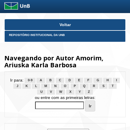
Skip
Voltar
navigation
REPOSITÓRIO INSTITUCIONAL DA UNB
Navegando por Autor Amorim,
Ariuska Karla Barbosa
Ir para:
0-9
A
B
C
D
E
F
G
H
I
J
K
L
M
N
O
P
Q
R
S
T
U
V
W
X
Y
Z
ou entre com as primeiras letras: