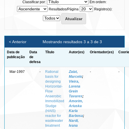
Classificar por:
Em ordem:
Resultados/Página
Registro(s):
< Anterior
Mostrando resultados 3 a 3 de 3
Data de
Data
Título
Autor(es)
Orientador(es)
Coorie
publicação
de
defesa
Mar-1997
-
Rational
Zaiat,
-
-
basis for
Marcelo
;
designing
Vieira,
Horizontal-
Lorena
Flow
Grein
Anaerobic
Tavares
;
Immobilized
Amorim,
Sludge
Ariuska
(HAIS)
Karla
reactor for
Barbosa
;
wastewater
Nardi,
treatment
Ivana