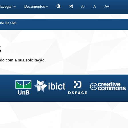
Navegar
Documentos
A-
A
A+
NAL DA UNB
s
do com a sua solicitação.