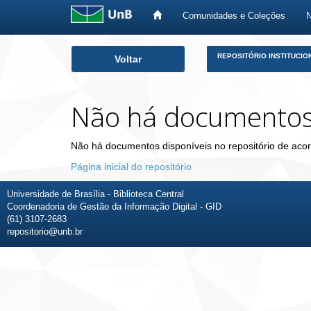
Comunidades e Coleções
Skip
REPOSITÓRIO INSTITUCIO
Voltar
navigation
Não há documento
Não há documentos disponíveis no repositório de acor
Página inicial do repositório
Universidade de Brasília - Biblioteca Central
Coordenadoria de Gestão da Informação Digital - GID
(61) 3107-2683
repositorio@unb.br