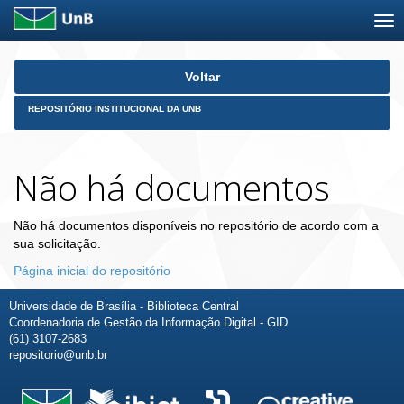
Skip
Voltar
navigation
REPOSITÓRIO INSTITUCIONAL DA UNB
Não há documentos
Não há documentos disponíveis no repositório de acordo com a
sua solicitação.
Página inicial do repositório
Universidade de Brasília - Biblioteca Central
Coordenadoria de Gestão da Informação Digital - GID
(61) 3107-2683
repositorio@unb.br