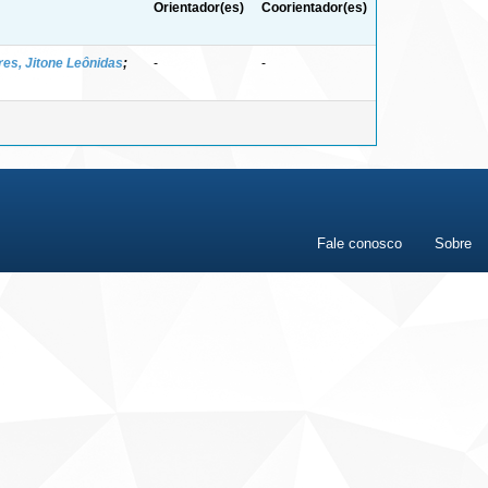
Orientador(es)
Coorientador(es)
es, Jitone Leônidas
;
-
-
Fale conosco
Sobre