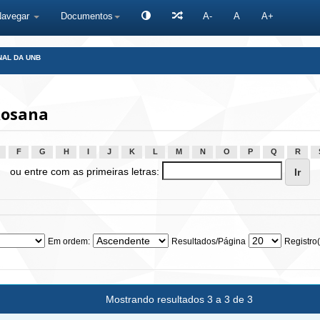
Navegar
Documentos
A-
A
A+
NAL DA UNB
Rosana
F
G
H
I
J
K
L
M
N
O
P
Q
R
ou entre com as primeiras letras:
Em ordem:
Resultados/Página
Registro(
Mostrando resultados 3 a 3 de 3