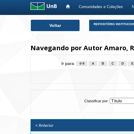
Comunidades e Coleções
Skip
REPOSITÓRIO INSTITUCIO
Voltar
navigation
Navegando por Autor Amaro, 
Ir para:
0-9
A
B
C
D
E
Classificar por:
< Anterior