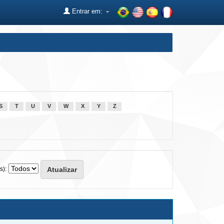
Entrar em:
S
T
U
V
W
X
Y
Z
s):