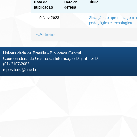
Data de
Data de
Título
publicação
defesa
9-Nov-2023
-
Situação de aprendizagem n
pedagógica e tecnológica
< Anterior
Universidade de Brasília - Biblioteca Central
Coordenadoria de Gestão da Informação Digital - GID
(61) 3107-2683
repositorio@unb.br