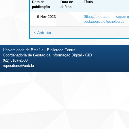
Data de
Data de
Título
publicação
defesa
9-Nov-2023
-
Situação de aprendizagem n
pedagógica e tecnológica
< Anterior
Universidade de Brasília - Biblioteca Central
Coordenadoria de Gestão da Informação Digital - GID
(61) 3107-2683
repositorio@unb.br