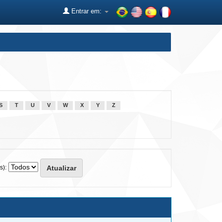
Entrar em:
S
T
U
V
W
X
Y
Z
s):