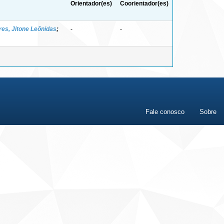
Orientador(es)
Coorientador(es)
es, Jitone Leônidas
;
-
-
Fale conosco
Sobre