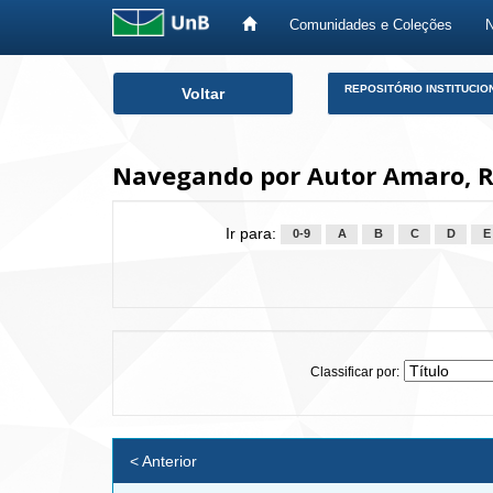
Comunidades e Coleções
Skip
REPOSITÓRIO INSTITUCIO
Voltar
navigation
Navegando por Autor Amaro, 
Ir para:
0-9
A
B
C
D
E
Classificar por:
< Anterior