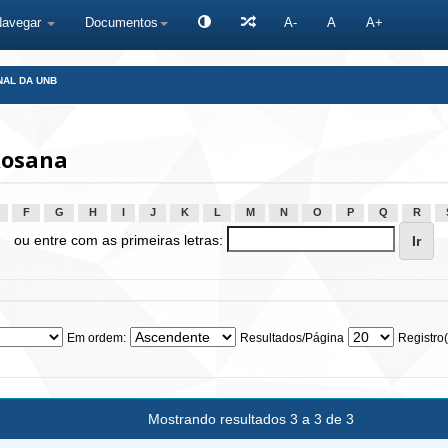
Navegar
Documentos
A-
A
A+
NAL DA UNB
Rosana
F
G
H
I
J
K
L
M
N
O
P
Q
R
ou entre com as primeiras letras:
Em ordem:
Resultados/Página
Registro(
Mostrando resultados 3 a 3 de 3