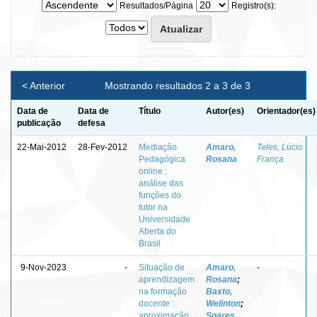
Resultados/Página
Registro(s):
< Anterior
Mostrando resultados 2 a 3 de 3
Data de
Data de
Título
Autor(es)
Orientador(es)
publicação
defesa
22-Mai-2012
28-Fev-2012
Mediação
Amaro,
Teles, Lúcio
Pedagógica
Rosana
França
online :
análise das
funções do
tutor na
Universidade
Aberta do
Brasil
9-Nov-2023
-
Situação de
Amaro,
-
aprendizagem
Rosana
;
na formação
Baxto,
docente :
Welinton
;
aproximação
Soares,