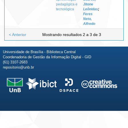
pedagógica e
Jitone
tecnológica
Leônidas
;
Feres
Neto,
Alfredo
< Anterior
Mostrando resultados 2 a 3 de 3
Universidade de Brasília - Biblioteca Central
Coordenadoria de Gestão da Informação Digital - GID
(61) 3107-2683
repositorio@unb.br
Fale conosco