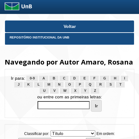
Skip
Voltar
navigation
REPOSITÓRIO INSTITUCIONAL DA UNB
Navegando por Autor Amaro, Rosana
Ir para:
0-9
A
B
C
D
E
F
G
H
I
J
K
L
M
N
O
P
Q
R
S
T
U
V
W
X
Y
Z
ou entre com as primeiras letras:
Classificar por:
Em ordem: