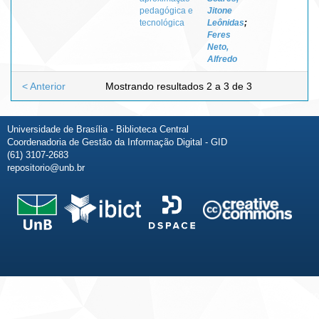
pedagógica e
Jitone
tecnológica
Leônidas
;
Feres
Neto,
Alfredo
< Anterior
Mostrando resultados 2 a 3 de 3
Universidade de Brasília - Biblioteca Central
Coordenadoria de Gestão da Informação Digital - GID
(61) 3107-2683
repositorio@unb.br
Fale conosco