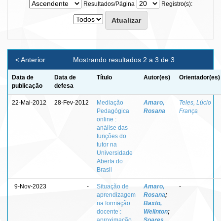
Resultados/Página
Registro(s):
< Anterior
Mostrando resultados 2 a 3 de 3
Data de
Data de
Título
Autor(es)
Orientador(es)
publicação
defesa
22-Mai-2012
28-Fev-2012
Mediação
Amaro,
Teles, Lúcio
Pedagógica
Rosana
França
online :
análise das
funções do
tutor na
Universidade
Aberta do
Brasil
9-Nov-2023
-
Situação de
Amaro,
-
aprendizagem
Rosana
;
na formação
Baxto,
docente :
Welinton
;
aproximação
Soares,