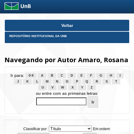
Skip
Voltar
navigation
REPOSITÓRIO INSTITUCIONAL DA UNB
Navegando por Autor Amaro, Rosana
Ir para:
0-9
A
B
C
D
E
F
G
H
I
J
K
L
M
N
O
P
Q
R
S
T
U
V
W
X
Y
Z
ou entre com as primeiras letras:
Classificar por:
Em ordem: