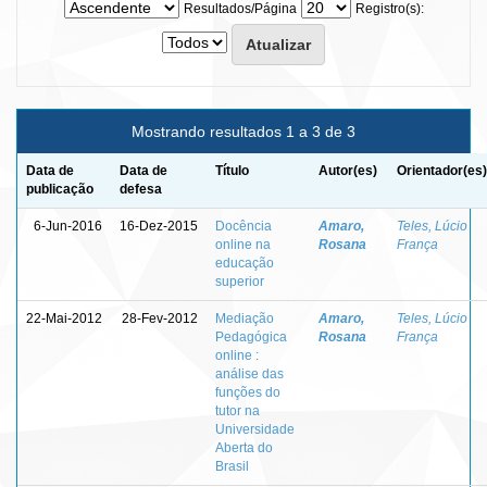
Resultados/Página
Registro(s):
Mostrando resultados 1 a 3 de 3
Data de
Data de
Título
Autor(es)
Orientador(es)
publicação
defesa
6-Jun-2016
16-Dez-2015
Docência
Amaro,
Teles, Lúcio
online na
Rosana
França
educação
superior
22-Mai-2012
28-Fev-2012
Mediação
Amaro,
Teles, Lúcio
Pedagógica
Rosana
França
online :
análise das
funções do
tutor na
Universidade
Aberta do
Brasil