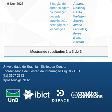
9-Nov-2023
-
Situação de
Amaro,
-
aprendizagem
Rosana
;
na formação
Baxto,
docente :
Welinton
;
aproximação
Soares,
pedagógica e
Jitone
tecnológica
Leônidas
;
Feres
Neto,
Alfredo
Mostrando resultados 1 a 3 de 3
Universidade de Brasília - Biblioteca Central
Coordenadoria de Gestão da Informação Digital - GID
(61) 3107-2683
repositorio@unb.br