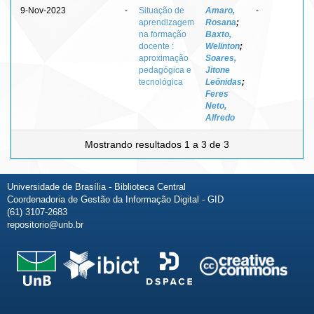
9-Nov-2023
-
Situação de
Amaro,
-
aprendizagem
Rosana
;
na formação
Baxto,
docente :
Welinton
;
aproximação
Soares,
pedagógica e
Jitone
tecnológica
Leônidas
;
Feres
Neto,
Alfredo
Mostrando resultados 1 a 3 de 3
Universidade de Brasília - Biblioteca Central
Coordenadoria de Gestão da Informação Digital - GID
(61) 3107-2683
repositorio@unb.br