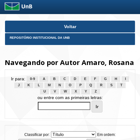
Skip
Voltar
navigation
REPOSITÓRIO INSTITUCIONAL DA UNB
Navegando por Autor Amaro, Rosana
Ir para:
0-9
A
B
C
D
E
F
G
H
I
J
K
L
M
N
O
P
Q
R
S
T
U
V
W
X
Y
Z
ou entre com as primeiras letras:
Classificar por:
Em ordem: