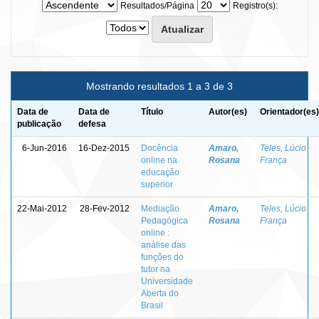
Resultados/Página
Registro(s):
Mostrando resultados 1 a 3 de 3
Data de
Data de
Título
Autor(es)
Orientador(es)
publicação
defesa
6-Jun-2016
16-Dez-2015
Docência
Amaro,
Teles, Lúcio
online na
Rosana
França
educação
superior
22-Mai-2012
28-Fev-2012
Mediação
Amaro,
Teles, Lúcio
Pedagógica
Rosana
França
online :
análise das
funções do
tutor na
Universidade
Aberta do
Brasil