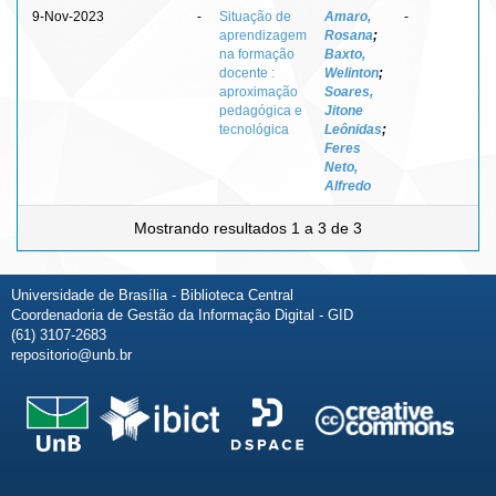
9-Nov-2023
-
Situação de
Amaro,
-
aprendizagem
Rosana
;
na formação
Baxto,
docente :
Welinton
;
aproximação
Soares,
pedagógica e
Jitone
tecnológica
Leônidas
;
Feres
Neto,
Alfredo
Mostrando resultados 1 a 3 de 3
Universidade de Brasília - Biblioteca Central
Coordenadoria de Gestão da Informação Digital - GID
(61) 3107-2683
repositorio@unb.br