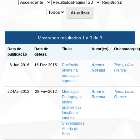
Resultados/Página
Registro(s):
Mostrando resultados 1 a 3 de 3
Data de
Data de
Título
Autor(es)
Orientador(es)
publicação
defesa
6-Jun-2016
16-Dez-2015
Docência
Amaro,
Teles, Lúcio
online na
Rosana
França
educação
superior
22-Mai-2012
28-Fev-2012
Mediação
Amaro,
Teles, Lúcio
Pedagógica
Rosana
França
online :
análise das
funções do
tutor na
Universidade
Aberta do
Brasil