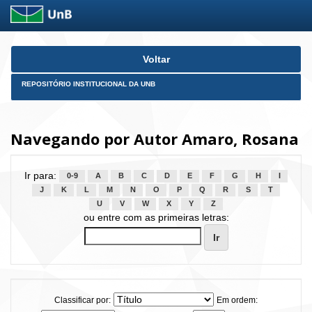
Skip
Voltar
navigation
REPOSITÓRIO INSTITUCIONAL DA UNB
Navegando por Autor Amaro, Rosana
Ir para:
0-9
A
B
C
D
E
F
G
H
I
J
K
L
M
N
O
P
Q
R
S
T
U
V
W
X
Y
Z
ou entre com as primeiras letras:
Classificar por:
Em ordem: