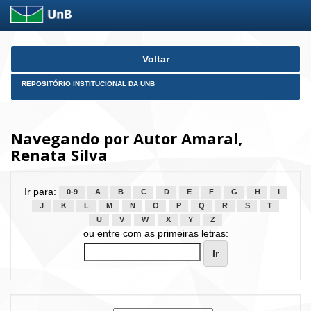
Skip
Voltar
navigation
REPOSITÓRIO INSTITUCIONAL DA UNB
Navegando por Autor Amaral,
Renata Silva
Ir para:
0-9
A
B
C
D
E
F
G
H
I
J
K
L
M
N
O
P
Q
R
S
T
U
V
W
X
Y
Z
ou entre com as primeiras letras: