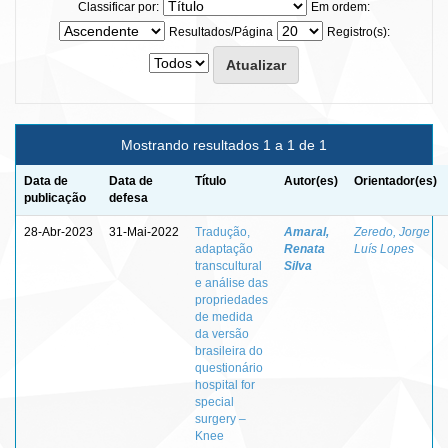
Classificar por:
Em ordem:
Resultados/Página
Registro(s):
Mostrando resultados 1 a 1 de 1
Data de
Data de
Título
Autor(es)
Orientador(es)
publicação
defesa
28-Abr-2023
31-Mai-2022
Tradução,
Amaral,
Zeredo, Jorge
adaptação
Renata
Luís Lopes
transcultural
Silva
e análise das
propriedades
de medida
da versão
brasileira do
questionário
hospital for
special
surgery –
Knee