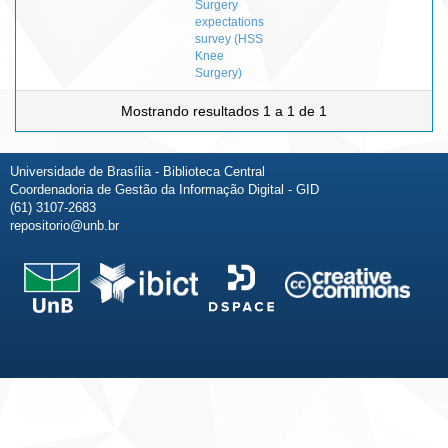
Surgery
expectations
survey (HSS
Knee
Surgery)
Mostrando resultados 1 a 1 de 1
Universidade de Brasília - Biblioteca Central
Coordenadoria de Gestão da Informação Digital - GID
(61) 3107-2683
repositorio@unb.br
Fale conosco