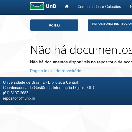
Comunidades e Coleções
Skip
REPOSITÓRIO INSTITUCIO
Voltar
navigation
Não há documento
Não há documentos disponíveis no repositório de acor
Página inicial do repositório
Universidade de Brasília - Biblioteca Central
Coordenadoria de Gestão da Informação Digital - GID
(61) 3107-2683
repositorio@unb.br