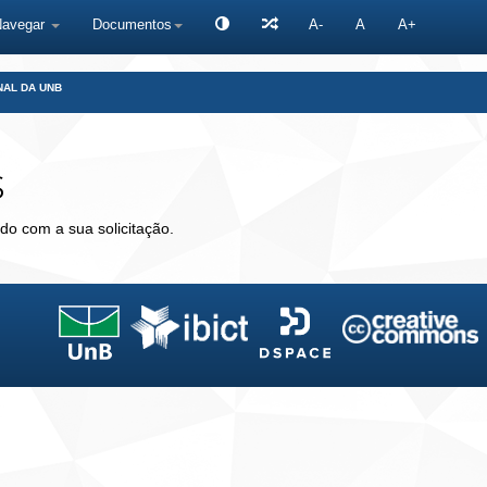
Navegar
Documentos
A-
A
A+
NAL DA UNB
s
do com a sua solicitação.