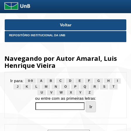
Skip
Voltar
navigation
REPOSITÓRIO INSTITUCIONAL DA UNB
Navegando por Autor Amaral, Luis
Henrique Vieira
Ir para:
0-9
A
B
C
D
E
F
G
H
I
J
K
L
M
N
O
P
Q
R
S
T
U
V
W
X
Y
Z
ou entre com as primeiras letras: