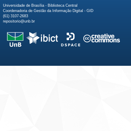
Universidade de Brasília - Biblioteca Central
Coordenadoria de Gestão da Informação Digital - GID
(61) 3107-2683
repositorio@unb.br
Fale conosco
Sobre