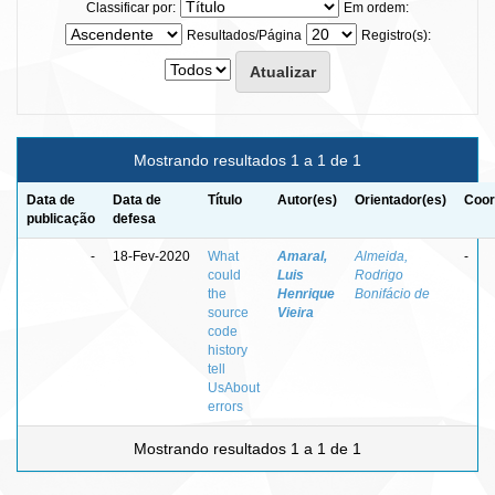
Classificar por:
Em ordem:
Resultados/Página
Registro(s):
Mostrando resultados 1 a 1 de 1
Data de
Data de
Título
Autor(es)
Orientador(es)
Coor
publicação
defesa
-
18-Fev-2020
What
Amaral,
Almeida,
-
could
Luis
Rodrigo
the
Henrique
Bonifácio de
source
Vieira
code
history
tell
UsAbout
errors
Mostrando resultados 1 a 1 de 1