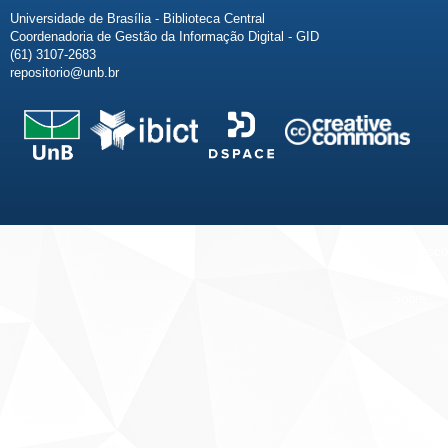
Universidade de Brasília - Biblioteca Central
Coordenadoria de Gestão da Informação Digital - GID
(61) 3107-2683
repositorio@unb.br
Fale conosco
Sobre