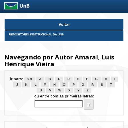
Skip
Voltar
navigation
REPOSITÓRIO INSTITUCIONAL DA UNB
Navegando por Autor Amaral, Luis
Henrique Vieira
Ir para:
0-9
A
B
C
D
E
F
G
H
I
J
K
L
M
N
O
P
Q
R
S
T
U
V
W
X
Y
Z
ou entre com as primeiras letras: