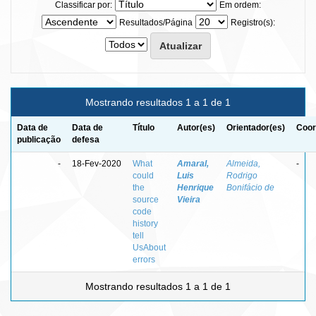
Classificar por:
Em ordem:
Resultados/Página
Registro(s):
Mostrando resultados 1 a 1 de 1
Data de
Data de
Título
Autor(es)
Orientador(es)
Coor
publicação
defesa
-
18-Fev-2020
What
Amaral,
Almeida,
-
could
Luis
Rodrigo
the
Henrique
Bonifácio de
source
Vieira
code
history
tell
UsAbout
errors
Mostrando resultados 1 a 1 de 1