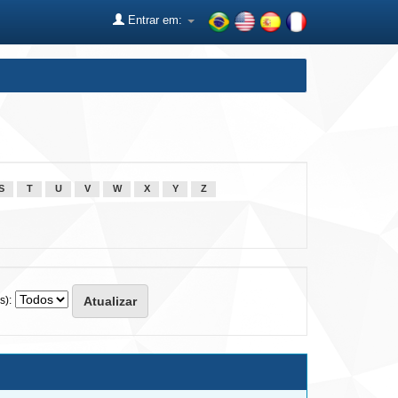
Entrar em:
S
T
U
V
W
X
Y
Z
s):