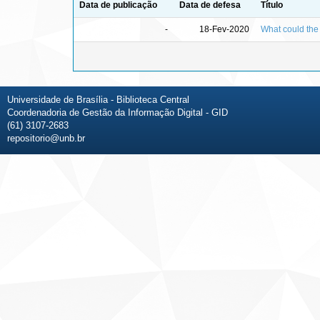
Data de publicação
Data de defesa
Título
-
18-Fev-2020
What could the 
Universidade de Brasília - Biblioteca Central
Coordenadoria de Gestão da Informação Digital - GID
(61) 3107-2683
repositorio@unb.br