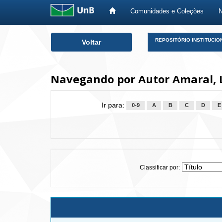
Comunidades e Coleções
Skip
REPOSITÓRIO INSTITUCIO
Voltar
navigation
Navegando por Autor Amaral, L
Ir para:
0-9
A
B
C
D
E
Classificar por: