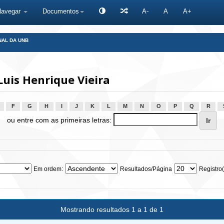
Navegar
Documentos
A-
A
A+
NAL DA UNB
uis Henrique Vieira
F
G
H
I
J
K
L
M
N
O
P
Q
R
ou entre com as primeiras letras:
Em ordem:
Resultados/Página
Registro(
Mostrando resultados 1 a 1 de 1