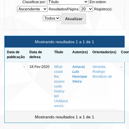
Classificar por:
Em ordem:
Resultados/Página
Registro(s):
Mostrando resultados 1 a 1 de 1
Data de
Data de
Título
Autor(es)
Orientador(es)
Coor
publicação
defesa
-
18-Fev-2020
What
Amaral,
Almeida,
-
could
Luis
Rodrigo
the
Henrique
Bonifácio de
source
Vieira
code
history
tell
UsAbout
errors
Mostrando resultados 1 a 1 de 1