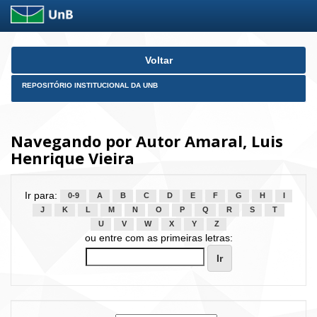
Skip
Voltar
navigation
REPOSITÓRIO INSTITUCIONAL DA UNB
Navegando por Autor Amaral, Luis
Henrique Vieira
Ir para:
0-9
A
B
C
D
E
F
G
H
I
J
K
L
M
N
O
P
Q
R
S
T
U
V
W
X
Y
Z
ou entre com as primeiras letras: