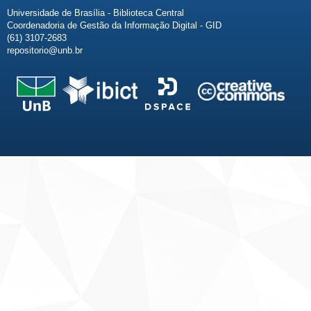
Universidade de Brasília - Biblioteca Central
Coordenadoria de Gestão da Informação Digital - GID
(61) 3107-2683
repositorio@unb.br
Fale conosco
Sobre