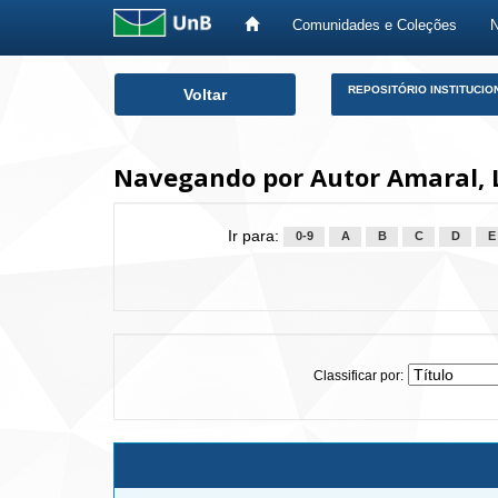
Comunidades e Coleções
Skip
REPOSITÓRIO INSTITUCIO
Voltar
navigation
Navegando por Autor Amaral, L
Ir para:
0-9
A
B
C
D
E
Classificar por: