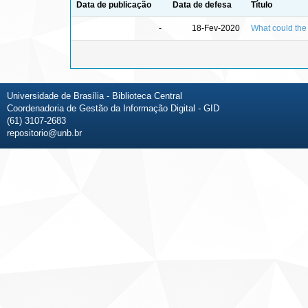
Data de publicação
Data de defesa
Título
-
18-Fev-2020
What could the 
Universidade de Brasília - Biblioteca Central
Coordenadoria de Gestão da Informação Digital - GID
(61) 3107-2683
repositorio@unb.br