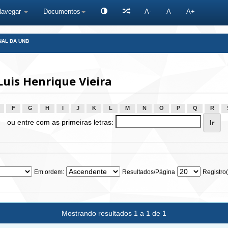
Navegar
Documentos
A-
A
A+
NAL DA UNB
uis Henrique Vieira
F
G
H
I
J
K
L
M
N
O
P
Q
R
ou entre com as primeiras letras:
Em ordem:
Resultados/Página
Registro(
Mostrando resultados 1 a 1 de 1