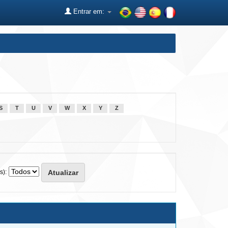
Entrar em:
S
T
U
V
W
X
Y
Z
s):