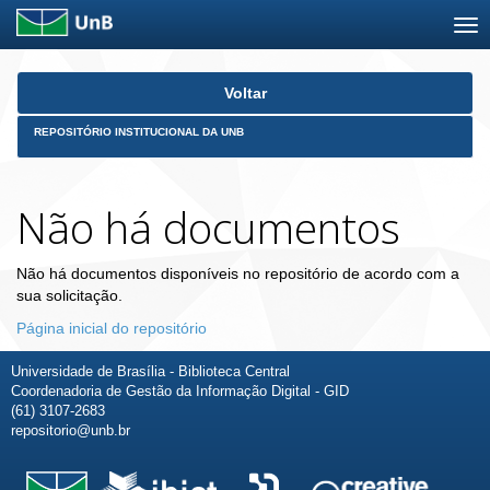
Skip
Voltar
navigation
REPOSITÓRIO INSTITUCIONAL DA UNB
Não há documentos
Não há documentos disponíveis no repositório de acordo com a
sua solicitação.
Página inicial do repositório
Universidade de Brasília - Biblioteca Central
Coordenadoria de Gestão da Informação Digital - GID
(61) 3107-2683
repositorio@unb.br