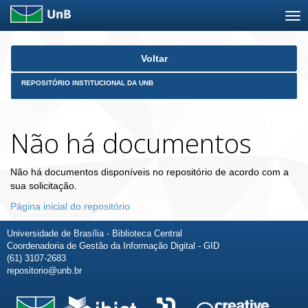
Skip
Voltar
navigation
REPOSITÓRIO INSTITUCIONAL DA UNB
Não há documentos
Não há documentos disponíveis no repositório de acordo com a
sua solicitação.
Página inicial do repositório
Universidade de Brasília - Biblioteca Central
Coordenadoria de Gestão da Informação Digital - GID
(61) 3107-2683
repositorio@unb.br