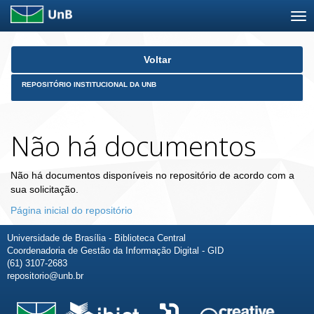
Skip
Voltar
navigation
REPOSITÓRIO INSTITUCIONAL DA UNB
Não há documentos
Não há documentos disponíveis no repositório de acordo com a
sua solicitação.
Página inicial do repositório
Universidade de Brasília - Biblioteca Central
Coordenadoria de Gestão da Informação Digital - GID
(61) 3107-2683
repositorio@unb.br