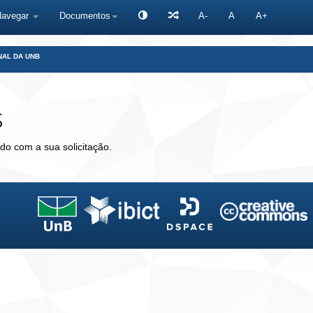
Navegar
Documentos
A-
A
A+
NAL DA UNB
s
do com a sua solicitação.