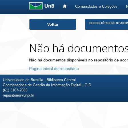
Comunidades e Coleções
Skip
REPOSITÓRIO INSTITUCIO
Voltar
navigation
Não há documento
Não há documentos disponíveis no repositório de acor
Página inicial do repositório
Universidade de Brasília - Biblioteca Central
Coordenadoria de Gestão da Informação Digital - GID
(61) 3107-2683
repositorio@unb.br