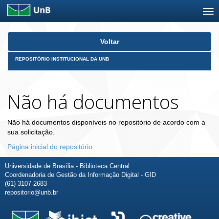
Skip
Voltar
navigation
REPOSITÓRIO INSTITUCIONAL DA UNB
Não há documentos
Não há documentos disponíveis no repositório de acordo com a
sua solicitação.
Página inicial do repositório
Universidade de Brasília - Biblioteca Central
Coordenadoria de Gestão da Informação Digital - GID
(61) 3107-2683
repositorio@unb.br