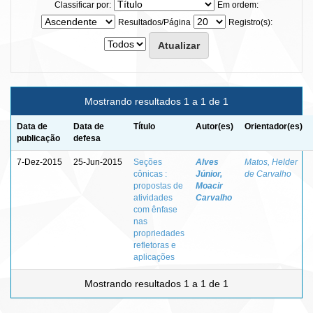
Classificar por:
Em ordem:
Resultados/Página
Registro(s):
Mostrando resultados 1 a 1 de 1
Data de
Data de
Título
Autor(es)
Orientador(es)
publicação
defesa
7-Dez-2015
25-Jun-2015
Seções
Alves
Matos, Helder
cônicas :
Júnior,
de Carvalho
propostas de
Moacir
atividades
Carvalho
com ênfase
nas
propriedades
refletoras e
aplicações
Mostrando resultados 1 a 1 de 1