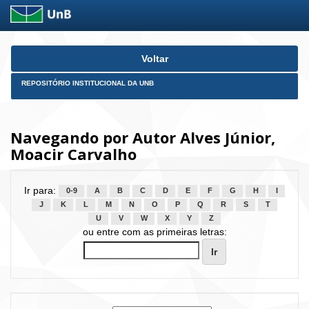
Skip
Voltar
navigation
REPOSITÓRIO INSTITUCIONAL DA UNB
Navegando por Autor Alves Júnior,
Moacir Carvalho
Ir para:
0-9
A
B
C
D
E
F
G
H
I
J
K
L
M
N
O
P
Q
R
S
T
U
V
W
X
Y
Z
ou entre com as primeiras letras: