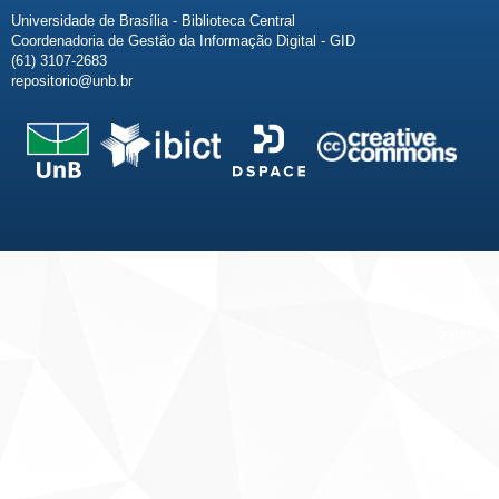
Universidade de Brasília - Biblioteca Central
Coordenadoria de Gestão da Informação Digital - GID
(61) 3107-2683
repositorio@unb.br
Fale conosco
Sobre