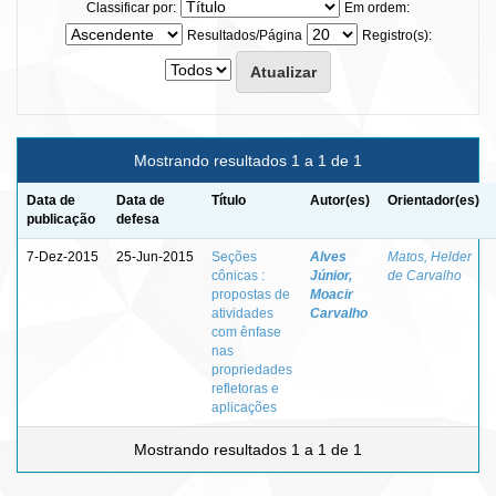
Classificar por:
Em ordem:
Resultados/Página
Registro(s):
Mostrando resultados 1 a 1 de 1
Data de
Data de
Título
Autor(es)
Orientador(es)
publicação
defesa
7-Dez-2015
25-Jun-2015
Seções
Alves
Matos, Helder
cônicas :
Júnior,
de Carvalho
propostas de
Moacir
atividades
Carvalho
com ênfase
nas
propriedades
refletoras e
aplicações
Mostrando resultados 1 a 1 de 1