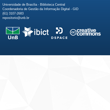
Universidade de Brasília - Biblioteca Central
Coordenadoria de Gestão da Informação Digital - GID
(61) 3107-2683
repositorio@unb.br
Fale conosco
Sobre