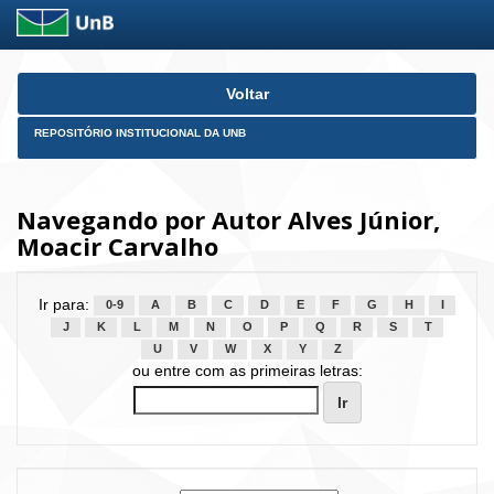
Skip
Voltar
navigation
REPOSITÓRIO INSTITUCIONAL DA UNB
Navegando por Autor Alves Júnior,
Moacir Carvalho
Ir para:
0-9
A
B
C
D
E
F
G
H
I
J
K
L
M
N
O
P
Q
R
S
T
U
V
W
X
Y
Z
ou entre com as primeiras letras: