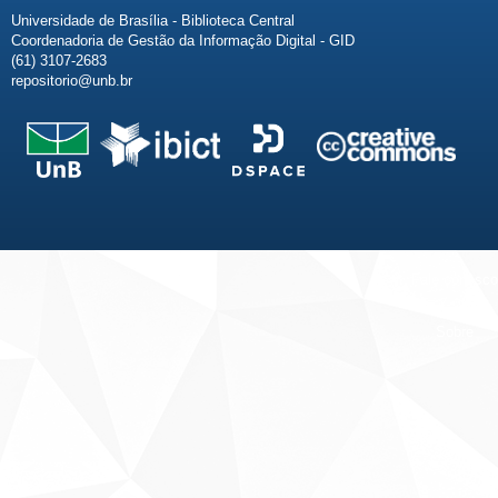
Universidade de Brasília - Biblioteca Central
Coordenadoria de Gestão da Informação Digital - GID
(61) 3107-2683
repositorio@unb.br
Fale conosco
Sobre