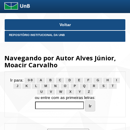
Skip
Voltar
navigation
REPOSITÓRIO INSTITUCIONAL DA UNB
Navegando por Autor Alves Júnior,
Moacir Carvalho
Ir para:
0-9
A
B
C
D
E
F
G
H
I
J
K
L
M
N
O
P
Q
R
S
T
U
V
W
X
Y
Z
ou entre com as primeiras letras: