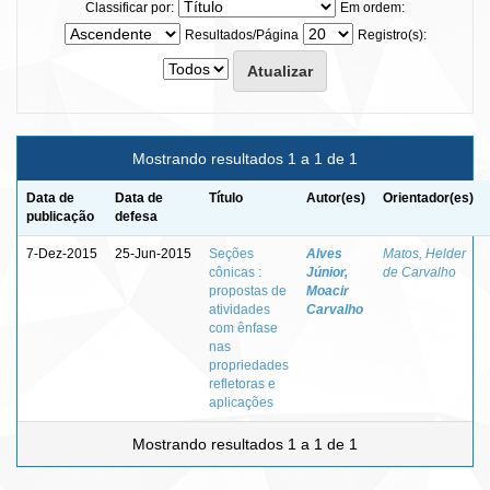
Classificar por:
Em ordem:
Resultados/Página
Registro(s):
Mostrando resultados 1 a 1 de 1
Data de
Data de
Título
Autor(es)
Orientador(es)
publicação
defesa
7-Dez-2015
25-Jun-2015
Seções
Alves
Matos, Helder
cônicas :
Júnior,
de Carvalho
propostas de
Moacir
atividades
Carvalho
com ênfase
nas
propriedades
refletoras e
aplicações
Mostrando resultados 1 a 1 de 1