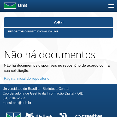
Skip
Voltar
navigation
REPOSITÓRIO INSTITUCIONAL DA UNB
Não há documentos
Não há documentos disponíveis no repositório de acordo com a
sua solicitação.
Página inicial do repositório
Universidade de Brasília - Biblioteca Central
Coordenadoria de Gestão da Informação Digital - GID
(61) 3107-2683
repositorio@unb.br