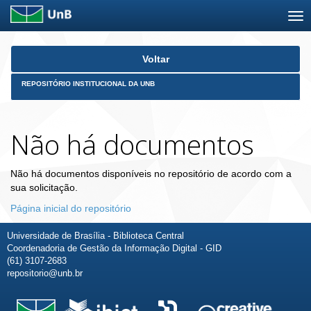
Skip
Voltar
navigation
REPOSITÓRIO INSTITUCIONAL DA UNB
Não há documentos
Não há documentos disponíveis no repositório de acordo com a
sua solicitação.
Página inicial do repositório
Universidade de Brasília - Biblioteca Central
Coordenadoria de Gestão da Informação Digital - GID
(61) 3107-2683
repositorio@unb.br