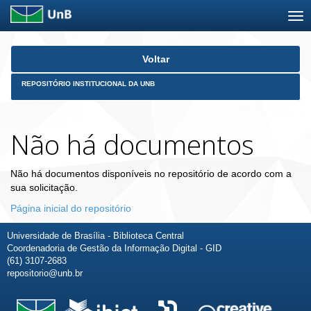
Skip
Voltar
navigation
REPOSITÓRIO INSTITUCIONAL DA UNB
Não há documentos
Não há documentos disponíveis no repositório de acordo com a
sua solicitação.
Página inicial do repositório
Universidade de Brasília - Biblioteca Central
Coordenadoria de Gestão da Informação Digital - GID
(61) 3107-2683
repositorio@unb.br