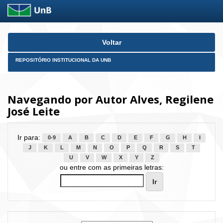
Skip
Voltar
navigation
REPOSITÓRIO INSTITUCIONAL DA UNB
Navegando por Autor Alves, Regilene
José Leite
Ir para:
0-9
A
B
C
D
E
F
G
H
I
J
K
L
M
N
O
P
Q
R
S
T
U
V
W
X
Y
Z
ou entre com as primeiras letras: