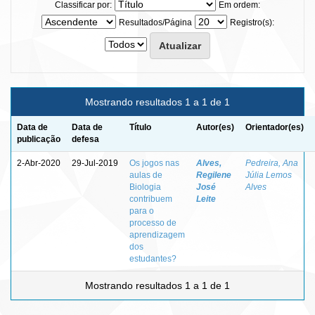
Classificar por:
Em ordem:
Resultados/Página
Registro(s):
Mostrando resultados 1 a 1 de 1
Data de
Data de
Título
Autor(es)
Orientador(es)
publicação
defesa
2-Abr-2020
29-Jul-2019
Os jogos nas
Alves,
Pedreira, Ana
aulas de
Regilene
Júlia Lemos
Biologia
José
Alves
contribuem
Leite
para o
processo de
aprendizagem
dos
estudantes?
Mostrando resultados 1 a 1 de 1