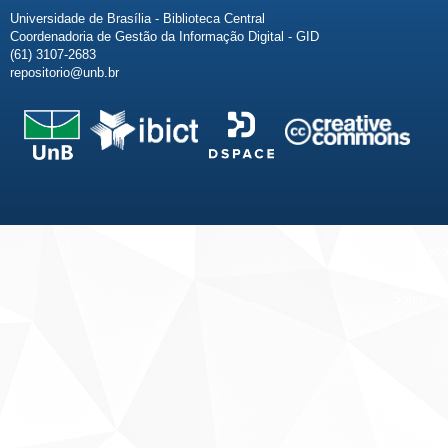
Universidade de Brasília - Biblioteca Central
Coordenadoria de Gestão da Informação Digital - GID
(61) 3107-2683
repositorio@unb.br
Fale conosco
Sobre