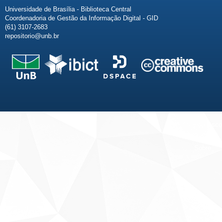
Universidade de Brasília - Biblioteca Central
Coordenadoria de Gestão da Informação Digital - GID
(61) 3107-2683
repositorio@unb.br
Fale conosco
Sobre