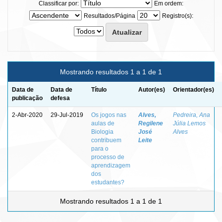
Classificar por:
Em ordem:
Resultados/Página
Registro(s):
Mostrando resultados 1 a 1 de 1
Data de
Data de
Título
Autor(es)
Orientador(es)
publicação
defesa
2-Abr-2020
29-Jul-2019
Os jogos nas
Alves,
Pedreira, Ana
aulas de
Regilene
Júlia Lemos
Biologia
José
Alves
contribuem
Leite
para o
processo de
aprendizagem
dos
estudantes?
Mostrando resultados 1 a 1 de 1