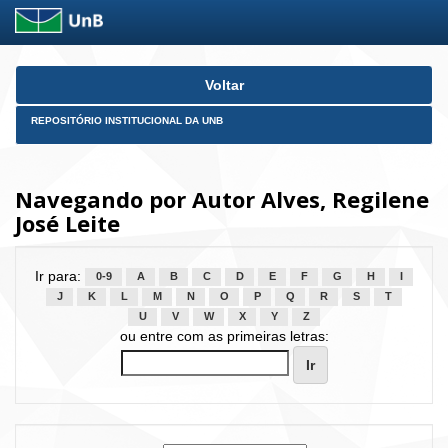
Skip
Voltar
navigation
REPOSITÓRIO INSTITUCIONAL DA UNB
Navegando por Autor Alves, Regilene
José Leite
Ir para:
0-9
A
B
C
D
E
F
G
H
I
J
K
L
M
N
O
P
Q
R
S
T
U
V
W
X
Y
Z
ou entre com as primeiras letras: