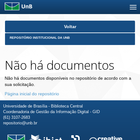
Skip
Voltar
navigation
REPOSITÓRIO INSTITUCIONAL DA UNB
Não há documentos
Não há documentos disponíveis no repositório de acordo com a
sua solicitação.
Página inicial do repositório
Universidade de Brasília - Biblioteca Central
Coordenadoria de Gestão da Informação Digital - GID
(61) 3107-2683
repositorio@unb.br