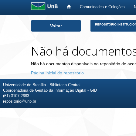
Comunidades e Coleções
Skip
REPOSITÓRIO INSTITUCIO
Voltar
navigation
Não há documento
Não há documentos disponíveis no repositório de acor
Página inicial do repositório
Universidade de Brasília - Biblioteca Central
Coordenadoria de Gestão da Informação Digital - GID
(61) 3107-2683
repositorio@unb.br