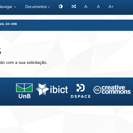
Navegar
Documentos
A-
A
A+
NAL DA UNB
s
do com a sua solicitação.