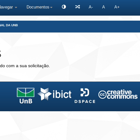
Navegar
Documentos
A-
A
A+
NAL DA UNB
s
do com a sua solicitação.