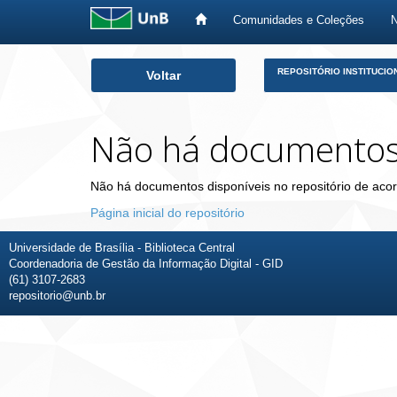
Comunidades e Coleções
Skip
REPOSITÓRIO INSTITUCIO
Voltar
navigation
Não há documento
Não há documentos disponíveis no repositório de acor
Página inicial do repositório
Universidade de Brasília - Biblioteca Central
Coordenadoria de Gestão da Informação Digital - GID
(61) 3107-2683
repositorio@unb.br