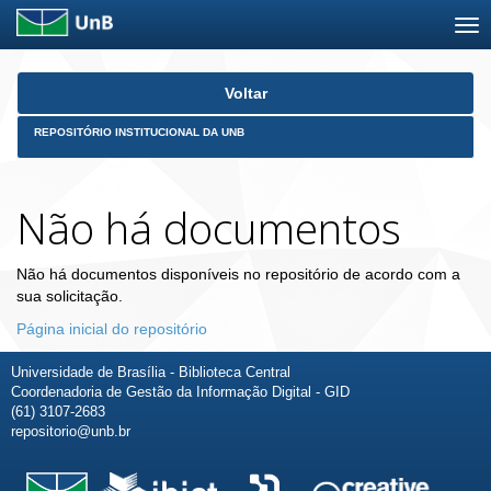
Skip
Voltar
navigation
REPOSITÓRIO INSTITUCIONAL DA UNB
Não há documentos
Não há documentos disponíveis no repositório de acordo com a
sua solicitação.
Página inicial do repositório
Universidade de Brasília - Biblioteca Central
Coordenadoria de Gestão da Informação Digital - GID
(61) 3107-2683
repositorio@unb.br