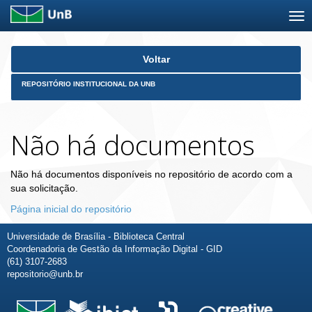
Skip
Voltar
navigation
REPOSITÓRIO INSTITUCIONAL DA UNB
Não há documentos
Não há documentos disponíveis no repositório de acordo com a
sua solicitação.
Página inicial do repositório
Universidade de Brasília - Biblioteca Central
Coordenadoria de Gestão da Informação Digital - GID
(61) 3107-2683
repositorio@unb.br